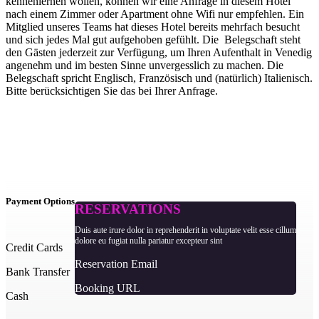
kennenlernen wollen, können wir eine Anfrage in diesem Hotel
nach einem Zimmer oder Apartment ohne Wifi nur empfehlen. Ein
Mitglied unseres Teams hat dieses Hotel bereits mehrfach besucht
und sich jedes Mal gut aufgehoben gefühlt. Die Belegschaft steht
den Gästen jederzeit zur Verfügung, um Ihren Aufenthalt in Venedig
angenehm und im besten Sinne unvergesslich zu machen. Die
Belegschaft spricht Englisch, Französisch und (natürlich) Italienisch.
Bitte berücksichtigen Sie das bei Ihrer Anfrage.
Payment Options
RESERVATIONS
Duis aute irure dolor in reprehenderit in voluptate velit esse cillum
dolore eu fugiat nulla pariatur excepteur sint
Credit Cards
Reservation Email
Bank Transfer
Booking URL
Cash