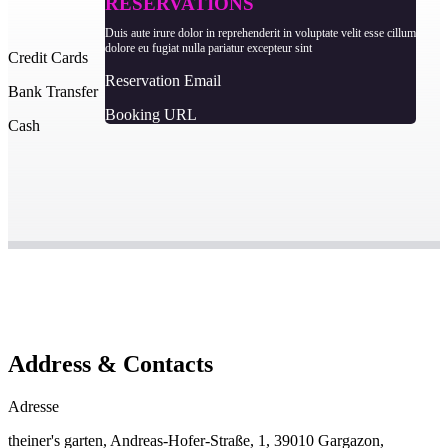
RESERVATIONS
Duis aute irure dolor in reprehenderit in voluptate velit esse cillum
dolore eu fugiat nulla pariatur excepteur sint
Credit Cards
Reservation Email
Bank Transfer
Booking URL
Cash
Address & Contacts
Adresse
theiner's garten, Andreas-Hofer-Straße, 1, 39010 Gargazon,